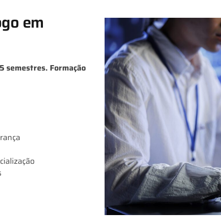
ogo em
s 5 semestres. Formação
urança
ialização
s