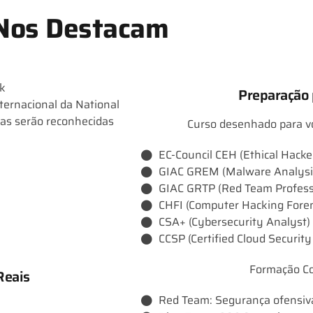
 Nos Destacam
k
Preparação 
ternacional da National
ias serão reconhecidas
Curso desenhado para voc
EC-Council CEH (Ethical Hacker
GIAC GREM (Malware Analysi
GIAC GRTP (Red Team Profess
CHFI (Computer Hacking Foren
CSA+ (Cybersecurity Analyst)
CCSP (Certified Cloud Security
Formação Co
Reais
Red Team: Segurança ofensiva