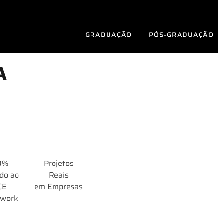
GRADUAÇÃO
PÓS-GRADUAÇÃO
A
0%
Projetos
do ao
Reais
CE
em Empresas
ework