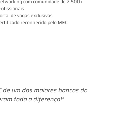
etworking com comunidade de 2.500+
rofissionais
ortal de vagas exclusivas
ertificado reconhecido pelo MEC
OC de um dos maiores bancos do
"Nunca im
eram toda a diferença!"
é i