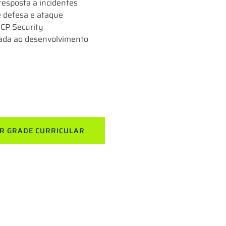
resposta a incidentes
e defesa e ataque
GCP Security
ada ao desenvolvimento
R GRADE CURRICULAR