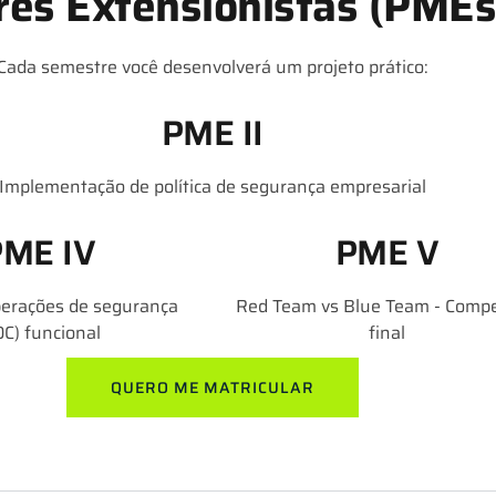
ares Extensionistas (PMEs
Cada semestre você desenvolverá um projeto prático:
PME II
Implementação de política de segurança empresarial
PME IV
PME V
perações de segurança
Red Team vs Blue Team - Compe
OC) funcional
final
QUERO ME MATRICULAR