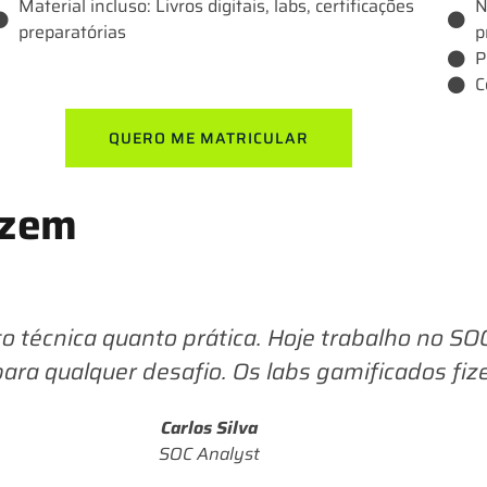
Material incluso: Livros digitais, labs, certificações
N
preparatórias
p
P
C
QUERO ME MATRICULAR
izem
o técnica quanto prática. Hoje trabalho no S
para qualquer desafio. Os labs gamificados fiz
Carlos Silva
SOC Analyst