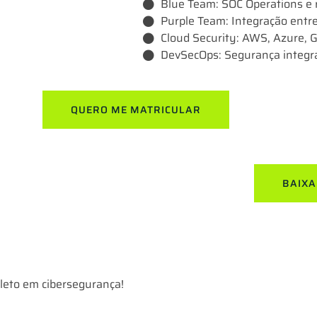
Blue Team: SOC Operations e 
Purple Team: Integração entr
Cloud Security: AWS, Azure, 
DevSecOps: Segurança integr
QUERO ME MATRICULAR
BAIXA
leto em cibersegurança!