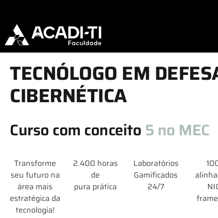
TECNÓLOGO EM DEFES
CIBERNÉTICA
Curso com conceito
5 no MEC
Transforme
2.400 horas
Laboratórios
10
seu futuro na
de
Gamificados
alinha
área mais
pura prática
24/7
NI
estratégica da
fram
tecnologia!