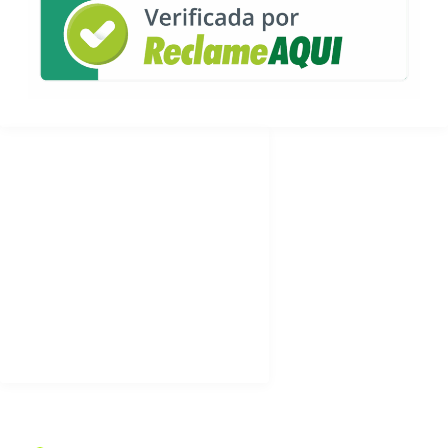
ACADÊMICO
PPC
Regime Interno
Portaria de Credenciamento
Portaria Defesa Cibernética
Ouvidoria
Corpo Docente
CONTATO