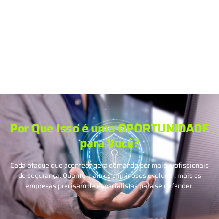
Prejuízo de R$ 45 bilhões causados por crimes cibernéticos no
Brasil
Por Que Isso é uma OPORTUNIDADE
para Você?
Cada ataque que acontece gera demanda por mais profissionais
de segurança. Quanto mais os criminosos evoluem, mais as
empresas precisam de especialistas para se defender.