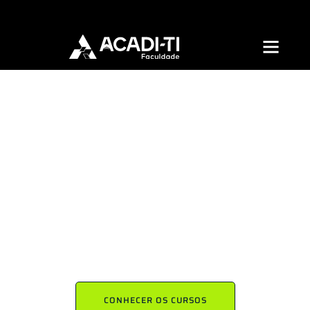
A única faculdade 100% focada
em Cibersegurança do Brasil
Aprenda Cibersegurança do jeito certo: na prática, com os
melhores mestres do país
Matricule-se agora e comece sua jornada no mercado que mais
cresce no Brasil
CONHECER OS CURSOS