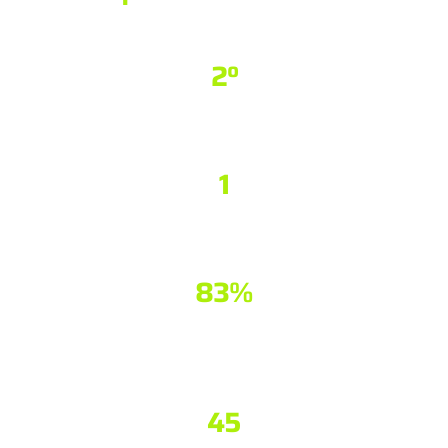
2
º
Brasil é o 2º país que mais sofre ataques na América Latina
1
Ataque cibernético a cada 39 segundos acontece no mundo
83
%
das empresas brasileiras sofreram pelo menos 1 ataque em
2024
45